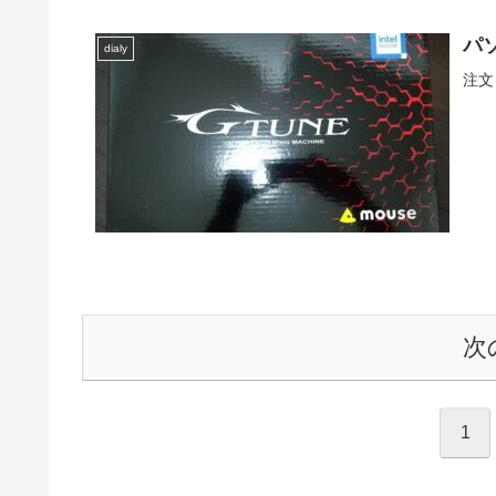
パ
dialy
注文
次
1