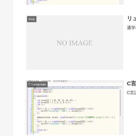
リ
dialy
通学
C
C Language
C言