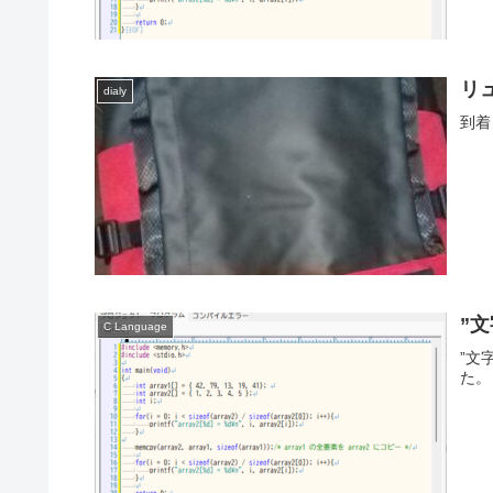
リ
dialy
到着
”
C Language
”文
た。