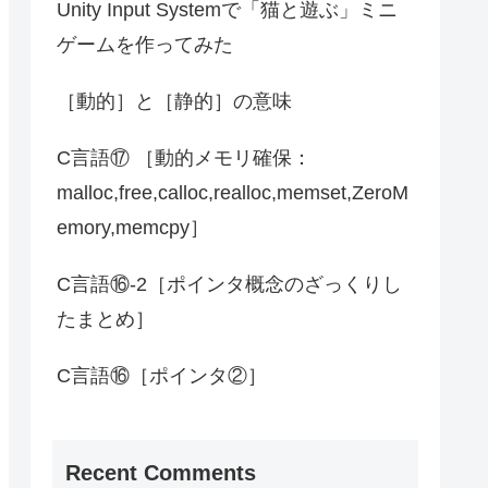
Unity Input Systemで「猫と遊ぶ」ミニ
ゲームを作ってみた
［動的］と［静的］の意味
C言語⑰ ［動的メモリ確保：
malloc,free,calloc,realloc,memset,ZeroM
emory,memcpy］
C言語⑯-2［ポインタ概念のざっくりし
たまとめ］
C言語⑯［ポインタ②］
Recent Comments