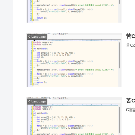
苦
C Language
苦C
苦
C Language
C言