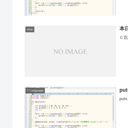
本
dialy
Ｃ言
put
C Language
pu